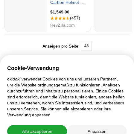
48
Anzeigen pro Seite
Cookie-Verwendung
oki
doki
verwendet Cookies von uns und unseren Partnern,
Kundenbetreuung
um die Website ordnungsgemäß zu funktionieren, Analysen
durchzuführen und Inhalte zu personalisieren. Einige Cookies
Hilfe
sind erforderlich, damit die Website funktioniert, andere helfen
Richtlinien und Vereinbarungen
uns zu verstehen, woran Sie interessiert sind, und verbessern
Datenschutzeinstellungen
unseren Service. Sie können alle akzeptieren oder ihre
Desktop-Version
Verwendung anpassen
© 2007–2026 oki
doki
Alle akzeptieren
Anpassen