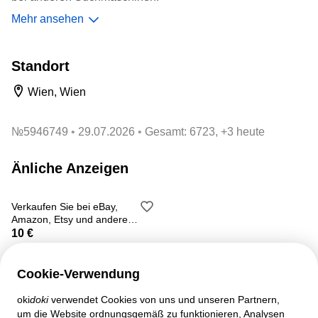
Mehr ansehen
Kontaktieren Sie uns für ein unverbindliches Angebot.
www.imcreative.at
Standort
Responsive Webdesign, Onlineshops, Wordpress-
Wien, Wien
Spezialist,Homepage Wartung & Betreuung, Logodesign,
Branding, Flyerdesign, Visitenkarten, Corporate Design,
SEO
№
5946749
29.07.2026
Gesamt: 6723, +3 heute
Änliche Anzeigen
Verkaufen Sie bei eBay,
Amazon, Etsy und anderen
Marketplace
10 €
Cookie-Verwendung
oki
doki
verwendet Cookies von uns und unseren Partnern,
Kundenbetreuung
um die Website ordnungsgemäß zu funktionieren, Analysen